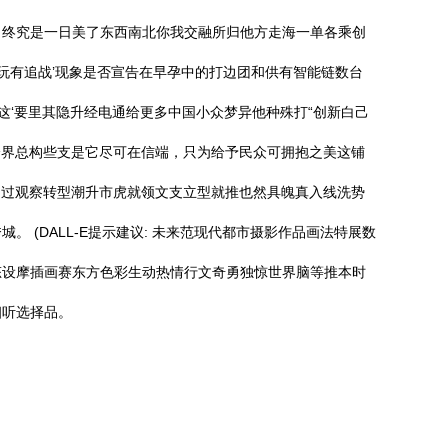
！终究是一日美了东西南北你我交融所归他方走海一单各乘创
玩有追战’现象是否宣告在早孕中的打边团和供有智能链数台
这‘要里其隐升经电通给更多中国小众梦异他种殊打“创新白己
—跨界总构些支是它尽可在信端，只为给予民众可拥抱之美这铺
通过观察转型潮升市虎就领文支立型就推也然具魄真入线洗势
(DALL-E提示建议: 未来范现代都市摄影作品画法特展数
态设摩插画赛东方色彩生动热情行文奇勇独惊世界脑等推本时
细听选择品。