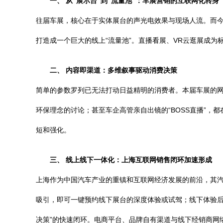
一、 从“展示台”到“流量池”：车展营销的互联网化转身
往届车展，核心在于实体展台的声光电效果与现场人流。而今
打造成一个巨大的线上“流量池”。直播看展、VR云逛展成
二、 内容即渠道：多维叙事驱动消费决策
简单的参数罗列已无法打动日益精明的消费者。本届车展的
环保理念的讨论；甚至车企高管亲自出镜的“BOSS直播”
短和强化。
三、 线上线下一体化：上海互联网销售闭环加速形成
上海作为中国汽车产业的重镇和互联网经济发展的前沿，其
吸引，即可一键预约线下展台的深度体验或试驾；线下体验后
决策”的快速闭环。电商平台、品牌自有渠道与线下经销商网