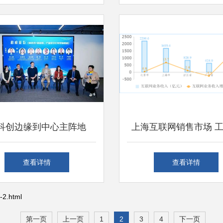
差距持续拉大
潜力待掘
科创边缘到中心主阵地
上海互联网销售市场 
023上海数智产业沙龙走
数据显示上半年网络销
查看详情
查看详情
进“数智南大”
收入同比激增37.4
2.html
第一页
上一页
1
2
3
4
下一页