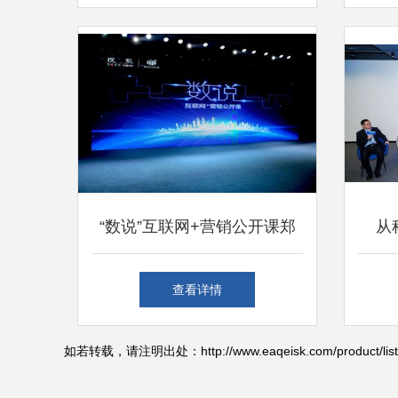
领线上销售新风向
“数说”互联网+营销公开课郑
从
州站圆满落幕，上海互联网销
2
查看详情
售精英共话行业新未来
如若转载，请注明出处：http://www.eaqeisk.com/product/list-