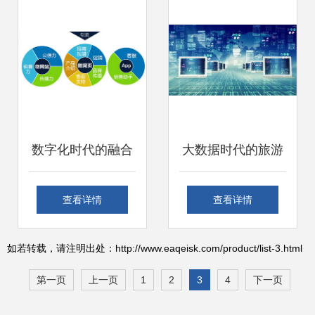
策略
能制造新浪潮
数字化时代的融合
大数据时代的旅游
引擎 广告服务与互
营销 如何用智慧击
查看详情
查看详情
联网销售的协同进
中用户，引爆互联
如若转载，请注明出处：http://www.eaqeisk.com/product/list-3.html
化
网销售
第一页
上一页
1
2
3
4
下一页